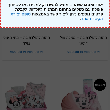
אתר New MOM – מוצע להשכרה, למכירה או לשיתוף
פעולה עם ספקים בתחום המתנות ליולדות,
לקבלת
פרטים נוספים ניתן ליצור קשר באמצעות
טופס יצירת
הקשר באתר
.
מתנה להולדת בת – נסיכה של
מתנה להולדת בת – מיני מאוס
דיסני
גולד
259.00
₪
289.00
₪
259.00
₪
285.00
₪
מבצע!