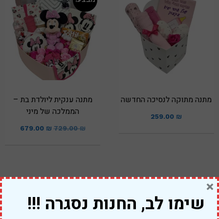
מתנה מתוקה לנסיכה החדשה
מתנה ענקית ליולדת בת –
הממלכה של מיני
259.00
₪
679.00
₪
729.00
₪
×
מבצע!
מבצע!
שימו לב, החנות נסגרה !!!