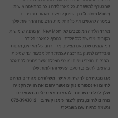
שהצטרף למשפחה. כל מארז לידה נוצר בהתאמה אישית
(Custom Made) כך שניתן לבצע התאמות ספציפיות
במטרה להגשים את כל החלומות, הרצונות והדרישות שלך.
מארזי הלידה המעוצבים של New Mom הן מתנה שימושית,
מקורית ומרגשת לכל יולדת . בנוסף, למארזי הלידה
המהממים שלנו, אנו מציעים מגוון רחב של מארזים, מתנות
ואביזרים לתינוק בהרכבה עצמית החל מביגוד ועד שמיכות
מפנקות, מוצרי טיפוח ומוצרי האכלה אשר ניתנים להתאמה
בהתאם לתקציב, הטעם האישי והחלומות שלך.
אנו מבטיחים לך שירות אישי, משלוחים מהירים מהיום
להיום ואינספור פינוקים אשר יהפכו את חווית הקנייה
שלך לבלתי נשכחת.
להזמנת מארזי לידה מעוצבים
מהיום להיום, ניתן ליצור עימנו קשר ב – 072-3943012
ונשמח להיות שם בשבילך!