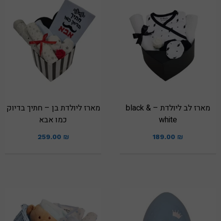
מארז לב ליולדת – black &
מארז ליולדת בן – חתיך בדיוק
white
כמו אבא
259.00
₪
189.00
₪