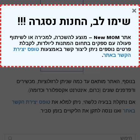
×
שימו לב, החנות נסגרה !!!
אתר New MOM – מוצע להשכרה, למכירה או לשיתוף
פעולה עם ספקים בתחום המתנות ליולדות,
לקבלת
פרטים נוספים ניתן ליצור קשר באמצעות
טופס יצירת
הקשר באתר
.
בנוסף, האתר מותאם עד כמה שניתן לרזולוציות, מכשירים
ודפדפנים שונים (כרום, אינטרנט אקספלורר וכדומה).
אם נתקלת בבעיה כלשהי, ניתן למלא את
טופס יצירת הקשר
באתר
ואנו ננסה לתקן את הליקויים בזמן סביר.