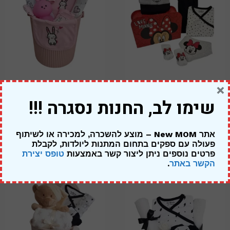
×
מתנה ליולדת בת – מיני מאוס
מארז ארנבונים – להולדת הבת
שימו לב, החנות נסגרה !!!
מזוודה אדומה
319.00
₪
249.00
₪
269.00
₪
אתר New MOM – מוצע להשכרה, למכירה או לשיתוף
פעולה עם ספקים בתחום המתנות ליולדות,
לקבלת
פרטים נוספים ניתן ליצור קשר באמצעות
טופס יצירת
הקשר באתר
.