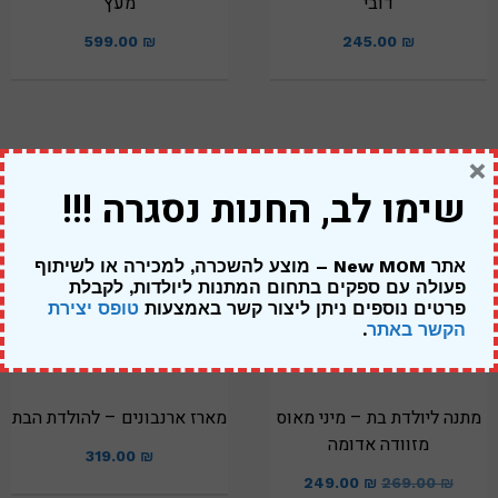
דובי
מעץ
599.00
₪
245.00
₪
×
שימו לב, החנות נסגרה !!!
מבצע!
אתר New MOM – מוצע להשכרה, למכירה או לשיתוף
פעולה עם ספקים בתחום המתנות ליולדות,
לקבלת
פרטים נוספים ניתן ליצור קשר באמצעות
טופס יצירת
הקשר באתר
.
מתנה ליולדת בת – מיני מאוס
מארז ארנבונים – להולדת הבת
מזוודה אדומה
319.00
₪
249.00
₪
269.00
₪