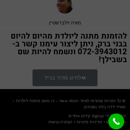
מאיה זילברשטיין
להזמנת מתנה ליולדת מהיום להיום
בבני ברק, ניתן ליצור עימנו קשר ב-
072-3943012 ונשמח להיות שם
בשבילך!
לחיוג מהיר בנייד
© כל הזכויות שמורות לאתר New Mom – ניו מאם מתנות ליולדות –
מארזי לידה בלתי נשכחים.
קידום על ידי Signup קידום אתרים
תנאי שימוש
•
מדיניות פרטיות
•
הצהרת נגישות