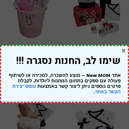
×
מתנה ליולדת בת – מיני מאוס
מארז ארנבונים – להולדת הבת
שימו לב, החנות נסגרה !!!
מזוודה אדומה
319.00
₪
249.00
₪
269.00
₪
אתר New MOM – מוצע להשכרה, למכירה או לשיתוף
פעולה עם ספקים בתחום המתנות ליולדות,
לקבלת
פרטים נוספים ניתן ליצור קשר באמצעות
טופס יצירת
הקשר באתר
.