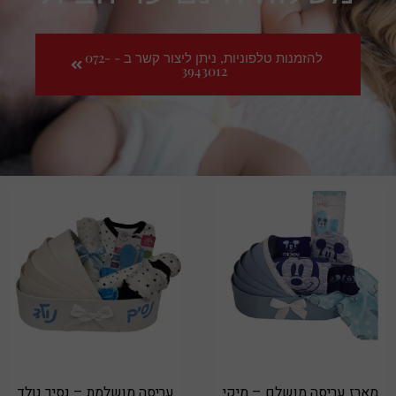
להזמנות טלפוניות, ניתן ליצור קשר ב - 072-
3943012
מארז עריסה מושלם – מיקי
עריסה מושלמת – נסיך נולד