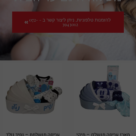
להזמנות טלפוניות, ניתן ליצור קשר ב - 072-
3943012
מארז עריסה מושלם – מיקי
עריסה מושלמת – נסיך נולד