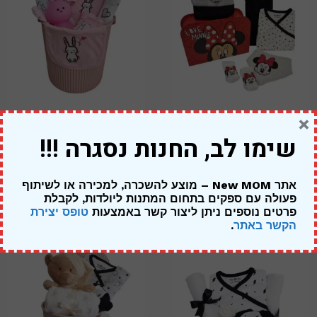
×
מתנה ליולדת בת – מיני מאוס
מארז ארנבונים – להולדת הבת
שימו לב, החנות נסגרה !!!
מזוודה אדומה
319.00
₪
249.00
₪
269.00
₪
אתר New MOM – מוצע להשכרה, למכירה או לשיתוף
פעולה עם ספקים בתחום המתנות ליולדות,
לקבלת
פרטים נוספים ניתן ליצור קשר באמצעות
טופס יצירת
הקשר באתר
.