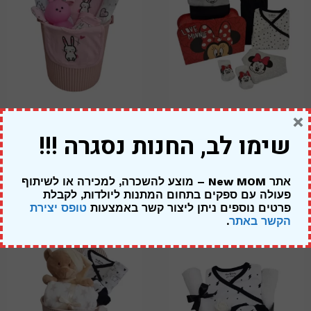
×
מתנה ליולדת בת – מיני מאוס
מארז ארנבונים – להולדת הבת
שימו לב, החנות נסגרה !!!
מזוודה אדומה
319.00
₪
249.00
₪
269.00
₪
אתר New MOM – מוצע להשכרה, למכירה או לשיתוף
פעולה עם ספקים בתחום המתנות ליולדות,
לקבלת
פרטים נוספים ניתן ליצור קשר באמצעות
טופס יצירת
הקשר באתר
.