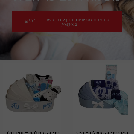
להזמנות טלפוניות, ניתן ליצור קשר ב - 072-
3943012
מארז עריסה מושלם – מיקי
עריסה מושלמת – נסיך נולד