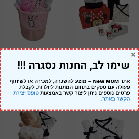
×
מתנה ליולדת בת – מיני מאוס
מארז ארנבונים – להולדת הבת
שימו לב, החנות נסגרה !!!
מזוודה אדומה
319.00
₪
249.00
₪
269.00
₪
אתר New MOM – מוצע להשכרה, למכירה או לשיתוף
פעולה עם ספקים בתחום המתנות ליולדות,
לקבלת
פרטים נוספים ניתן ליצור קשר באמצעות
טופס יצירת
הקשר באתר
.