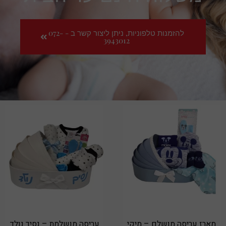
להזמנות טלפוניות, ניתן ליצור קשר ב - 072-
3943012
מארז עריסה מושלם – מיקי
עריסה מושלמת – נסיך נולד