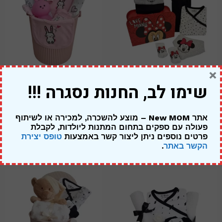
×
שימו לב, החנות נסגרה !!!
מתנה ליולדת בת – מיני מאוס
מארז ארנבונים – להולדת הבת
מזוודה אדומה
319.00
₪
אתר New MOM – מוצע להשכרה, למכירה או לשיתוף
249.00
₪
269.00
₪
פעולה עם ספקים בתחום המתנות ליולדות,
לקבלת
פרטים נוספים ניתן ליצור קשר באמצעות
טופס יצירת
הקשר באתר
.