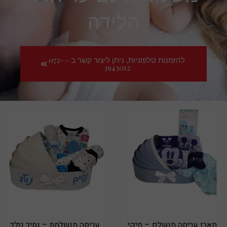
הלידה
להזמנות טלפוניות, ניתן ליצור קשר ב - 072-
3943012
מארז עריסה מושלם – מיקי
עריסה מושלמת – נסיך נולד