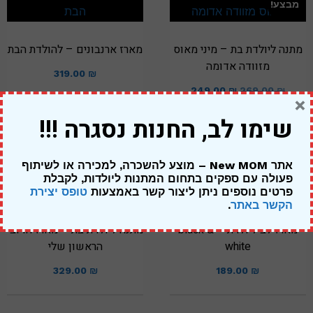
מבצע!
מתנה ליולדת בת – מיני מאוס
מארז ארנבונים – להולדת הבת
מזוודה אדומה
319.00
₪
249.00
₪
269.00
₪
×
שימו לב, החנות נסגרה !!!
אתר New MOM – מוצע להשכרה, למכירה או לשיתוף
פעולה עם ספקים בתחום המתנות ליולדות,
לקבלת
פרטים נוספים ניתן ליצור קשר באמצעות
טופס יצירת
הקשר באתר
.
מארז לב ליולדת – black &
מתנה ליולדת בת – מארז הדובי
white
הראשון שלי
329.00
₪
189.00
₪