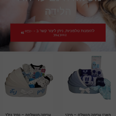
הלידה
להזמנות טלפוניות, ניתן ליצור קשר ב - 072-
3943012
מארז עריסה מושלם – מיקי
עריסה מושלמת – נסיך נולד