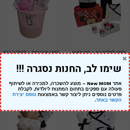
מתנה ליולדת בת – מיני מאוס
מארז ארנבונים – להולדת הבת
×
מזוודה אדומה
319.00
₪
שימו לב, החנות נסגרה !!!
249.00
₪
269.00
₪
אתר New MOM – מוצע להשכרה, למכירה או לשיתוף
פעולה עם ספקים בתחום המתנות ליולדות,
לקבלת
פרטים נוספים ניתן ליצור קשר באמצעות
טופס יצירת
הקשר באתר
.