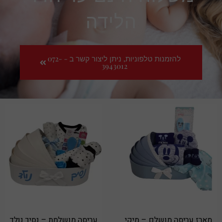
הלידה
להזמנות טלפוניות, ניתן ליצור קשר ב - 072-
3943012
מארז עריסה מושלם – מיקי
עריסה מושלמת – נסיך נולד