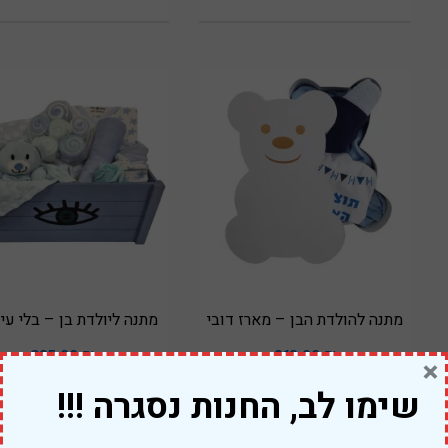
מתנה להולדת הבן – מארז דובי
מתנה ליולדת בן – בלי עין
325.00
₪
219.00
₪
×
שימו לב, החנות נסגרה !!!