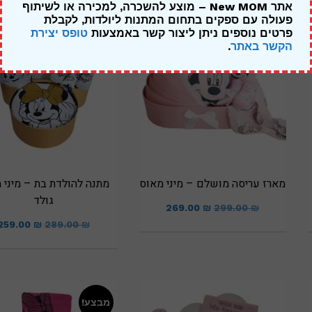
אתר New MOM – מוצע להשכרה, למכירה או לשיתוף
פעולה עם ספקים בתחום המתנות ליולדות,
לקבלת
מבצע!
מבצע!
פרטים נוספים ניתן ליצור קשר באמצעות
טופס יצירת
הקשר באתר
.
מארז עריסה מושלם – מיני מאוס
מתנה להולדת בת – מיני 
גולד
269.00
₪
299.00
₪
259.00
₪
289.00
₪
מבצע!