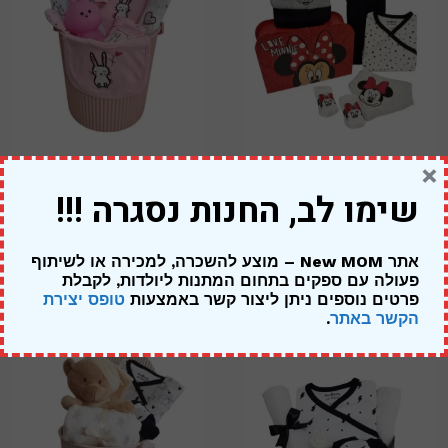
×
מתנה ליולדת בת – מיני מאוס
מארז ארנבונים – להולדת הבת
שימו לב, החנות נסגרה !!!
מזוודה אדומה
319.00
₪
249.00
₪
269.00
₪
אתר New MOM – מוצע להשכרה, למכירה או לשיתוף
פעולה עם ספקים בתחום המתנות ליולדות,
לקבלת
פרטים נוספים ניתן ליצור קשר באמצעות
טופס יצירת
הקשר באתר
.