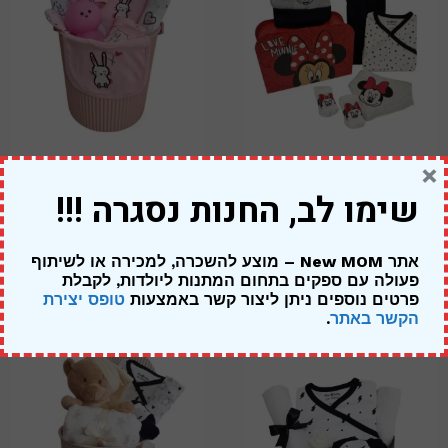
×
מתנה ליולדת בת – מיני מאוס
מארז ארנבונים – להולדת הבת
שימו לב, החנות נסגרה !!!
מזוודה אדומה
319.00
₪
249.00
₪
269.00
₪
אתר New MOM – מוצע להשכרה, למכירה או לשיתוף
פעולה עם ספקים בתחום המתנות ליולדות,
לקבלת
פרטים נוספים ניתן ליצור קשר באמצעות
טופס יצירת
הקשר באתר
.