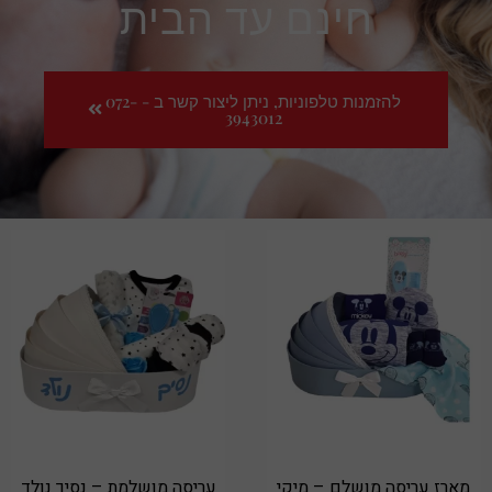
חינם עד הבית
להזמנות טלפוניות, ניתן ליצור קשר ב - 072-
3943012
מארז עריסה מושלם – מיקי
עריסה מושלמת – נסיך נולד